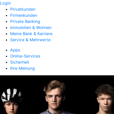
Login
Privatkunden
Firmenkunden
Private Banking
Immobilien & Wohnen
Meine Bank & Karriere
Service & Mehrwerte
Apps
Online-Services
Sicherheit
Ihre Meinung