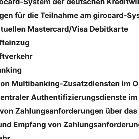
rocard-System der deutschen Kreditwi
en für die Teilnahme am girocard-Sy
rtuellen Mastercard/Visa Debitkarte
fteinzug
ftverkehr
anking
on Multibanking-Zusatzdiensten im O
ntraler Authentifizierungsdienste im
von Zahlungsanforderungen über das
und Empfang von Zahlungsanforderun
ehr