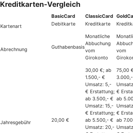
Kreditkarten-Vergleich
BasicCard
ClassicCard
GoldCa
Debitkarte
Kreditkarte
Kreditk
Kartenart
Monatliche
Monatl
Abbuchung
Abbuc
Guthabenbasis
Abrechnung
vom
vom
Girokonto
Giroko
30,00 €; ab
75,00 €
1.500,- €
3.000,-
Umsatz: 5,-
Umsatz:
€ Erstattung;
€ Ersta
ab 3.500,- €
ab 5.00
Umsatz: 15,-
Umsatz
€ Erstattung;
€ Ersta
20,00 €
ab 5.500,- €
ab 7.00
Jahresgebühr
Umsatz: 20,-
Umsatz