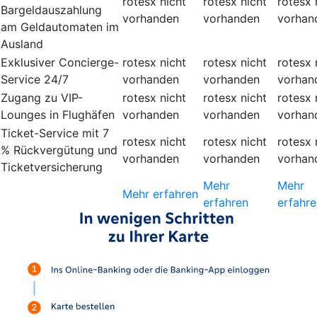
rotesx
nicht
rotesx
nicht
rotesx
Bargeldauszahlung
vorhanden
vorhanden
vorhan
am Geldautomaten im
Ausland
Exklusiver Concierge-
rotesx
nicht
rotesx
nicht
rotesx
Service 24/7
vorhanden
vorhanden
vorhan
Zugang zu VIP-
rotesx
nicht
rotesx
nicht
rotesx
Lounges in Flughäfen
vorhanden
vorhanden
vorhan
Ticket-Service mit 7
rotesx
nicht
rotesx
nicht
rotesx
% Rückvergütung und
vorhanden
vorhanden
vorhan
Ticketversicherung
Mehr
Mehr
Mehr erfahren
erfahren
erfahre