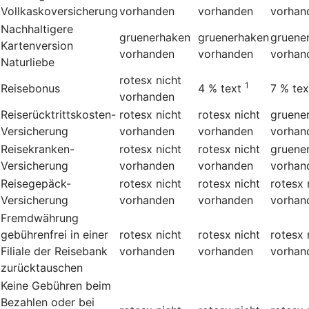
Vollkaskoversicherung
vorhanden
vorhanden
vorhan
Nachhaltigere
gruenerhaken
gruenerhaken
gruene
Kartenversion
vorhanden
vorhanden
vorhan
Naturliebe
rotesx
nicht
1
Reisebonus
4 %
text
7 %
tex
vorhanden
Reiserücktrittskosten-
rotesx
nicht
rotesx
nicht
gruene
Versicherung
vorhanden
vorhanden
vorhan
Reisekranken-
rotesx
nicht
rotesx
nicht
gruene
Versicherung
vorhanden
vorhanden
vorhan
Reisegepäck-
rotesx
nicht
rotesx
nicht
rotesx
Versicherung
vorhanden
vorhanden
vorhan
Fremdwährung
gebührenfrei in einer
rotesx
nicht
rotesx
nicht
rotesx
Filiale der Reisebank
vorhanden
vorhanden
vorhan
zurücktauschen
Keine Gebühren beim
Bezahlen oder bei