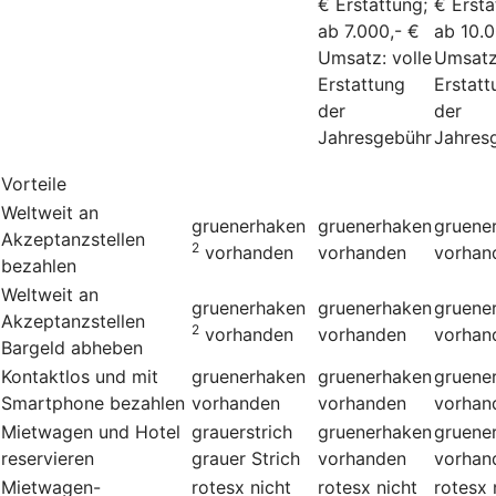
€ Erstattung;
€ Ersta
ab 7.000,- €
ab 10.0
Umsatz: volle
Umsatz:
Erstattung
Erstatt
der
der
Jahresgebühr
Jahres
Vorteile
Weltweit an
gruenerhaken
gruenerhaken
gruene
Akzeptanzstellen
2
vorhanden
vorhanden
vorhan
bezahlen
Weltweit an
gruenerhaken
gruenerhaken
gruene
Akzeptanzstellen
2
vorhanden
vorhanden
vorhan
Bargeld abheben
Kontaktlos und mit
gruenerhaken
gruenerhaken
gruene
Smartphone bezahlen
vorhanden
vorhanden
vorhan
Mietwagen und Hotel
grauerstrich
gruenerhaken
gruene
reservieren
grauer Strich
vorhanden
vorhan
Mietwagen-
rotesx
nicht
rotesx
nicht
rotesx