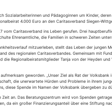
h Sozialarbeiterinnen und Pädagoginnen um Kinder, deren 
onalbeirat 4.000 Euro an den Caritasverband Siegen-Wittge
vom Caritasverband ins Leben gerufen. Drei hauptberuflich
ulte Ehrenamtliche, die Familien in schweren Zeiten unter
ankheitsverlauf mitzuerleben, stellt das Leben der jungen 
rstand des regionalen Caritasverbandes. Gemeinsam mit Fund
d die Regionalbeiratsmitglieder Tanja von der Heyden un
aufmerksam geworden. „Unser Ziel als Rat der Volksbank is
lschaft, die unerwartete Hürden und Probleme in ihrem jung
uns, diese Spende im Namen der Volksbank übergeben zu dür
Zeit an. Das Beratungszentrum wird von Spenden getragen u
 da ein großer Finanzierungsanteil über eine Stiftung nach