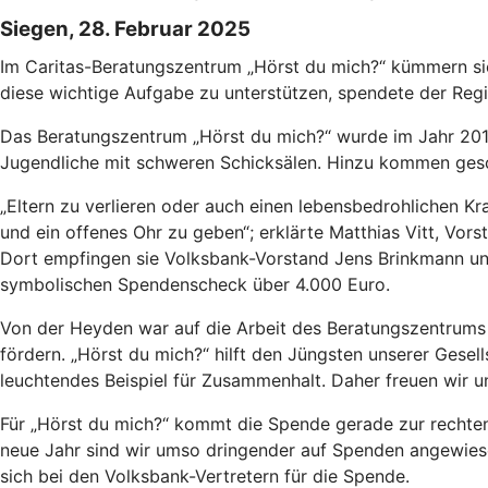
Siegen, 28. Februar 2025
Im Caritas-Beratungszentrum „Hörst du mich?“ kümmern sic
diese wichtige Aufgabe zu unterstützen, spendete der Regi
Das Beratungszentrum „Hörst du mich?“ wurde im Jahr 2017 
Jugendliche mit schweren Schicksälen. Hinzu kommen gesch
„Eltern zu verlieren oder auch einen lebensbedrohlichen Kr
und ein offenes Ohr zu geben“; erklärte Matthias Vitt, Vo
Dort empfingen sie Volksbank-Vorstand Jens Brinkmann un
symbolischen Spendenscheck über 4.000 Euro.
Von der Heyden war auf die Arbeit des Beratungszentrums 
fördern. „Hörst du mich?“ hilft den Jüngsten unserer Gesel
leuchtendes Beispiel für Zusammenhalt. Daher freuen wir 
Für „Hörst du mich?“ kommt die Spende gerade zur rechten 
neue Jahr sind wir umso dringender auf Spenden angewiesen,
sich bei den Volksbank-Vertretern für die Spende.