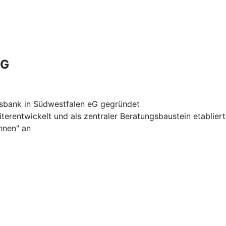
KG
ksbank in Südwestfalen eG gegründet
erentwickelt und als zentraler Beratungsbaustein etablie
hnen" an