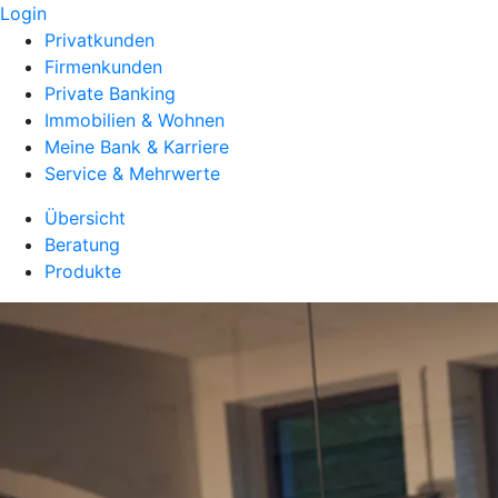
Login
Privatkunden
Firmenkunden
Private Banking
Immobilien & Wohnen
Meine Bank & Karriere
Service & Mehrwerte
Übersicht
Beratung
Produkte